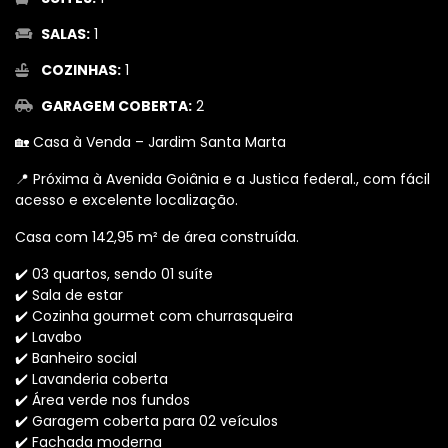
SALAS:
1
COZINHAS:
1
GARAGEM COBERTA:
2
🏡 Casa à Venda – Jardim Santa Marta
📍 Próxima à Avenida Goiânia e a Justica federal., com fácil
acesso e excelente localização.
Casa com 142,95 m² de área construída.
✔️ 03 quartos, sendo 01 suíte
✔️ Sala de estar
✔️ Cozinha gourmet com churrasqueira
✔️ Lavabo
✔️ Banheiro social
✔️ Lavanderia coberta
✔️ Área verde nos fundos
✔️ Garagem coberta para 02 veículos
✔️ Fachada moderna